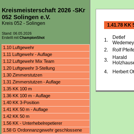
Kreismeisterschaft 2026 -SKr
052 Solingen e.V.
Kreis 052 - Solingen
1.41.78 KK 
Stand: 06.05.2026
Detlef
Erstellt mit
ChampionShot
1.
Wedemey
1.10 Luftgewehr
2.
Rolf Pfeif
1.11 Luftgewehr - Auflage
Harald
3.
1.12 Luftgewehr Mix Team
Holzhaus
1.20 Luftgewehr 3-Stellung
4.
Herbert Ot
1.30 Zimmerstutzen
1.31 Zimmerstutzen - Auflage
1.35 KK 100 m
1.36 KK 100 m - Auflage
1.40 KK 3-Position
1.41 KK 50 m - Auflage
1.42 KK 50 m
1.56 KK - Unterhebelrepetierer
1.58 G Ordonnanzgewehr geschlossene