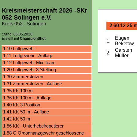
Kreismeisterschaft 2026 -SKr
052 Solingen e.V.
Kreis 052 - Solingen
2.60.12 25 m
Stand: 06.05.2026
Eugen
Erstellt mit
ChampionShot
1.
Beketow
1.10 Luftgewehr
Carsten
2.
1.11 Luftgewehr - Auflage
Müller
1.12 Luftgewehr Mix Team
1.20 Luftgewehr 3-Stellung
1.30 Zimmerstutzen
1.31 Zimmerstutzen - Auflage
1.35 KK 100 m
1.36 KK 100 m - Auflage
1.40 KK 3-Position
1.41 KK 50 m - Auflage
1.42 KK 50 m
1.56 KK - Unterhebelrepetierer
1.58 G Ordonnanzgewehr geschlossene