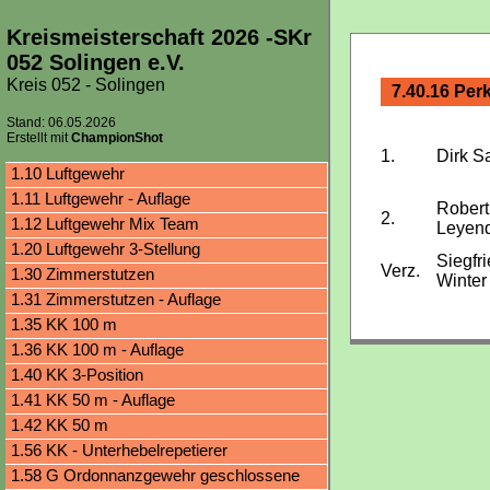
Kreismeisterschaft 2026 -SKr
052 Solingen e.V.
Kreis 052 - Solingen
7.40.16 Per
Stand: 06.05.2026
Erstellt mit
ChampionShot
1.
Dirk S
1.10 Luftgewehr
1.11 Luftgewehr - Auflage
Robert
2.
1.12 Luftgewehr Mix Team
Leyen
1.20 Luftgewehr 3-Stellung
Siegfr
Verz.
1.30 Zimmerstutzen
Winter
1.31 Zimmerstutzen - Auflage
1.35 KK 100 m
1.36 KK 100 m - Auflage
1.40 KK 3-Position
1.41 KK 50 m - Auflage
1.42 KK 50 m
1.56 KK - Unterhebelrepetierer
1.58 G Ordonnanzgewehr geschlossene