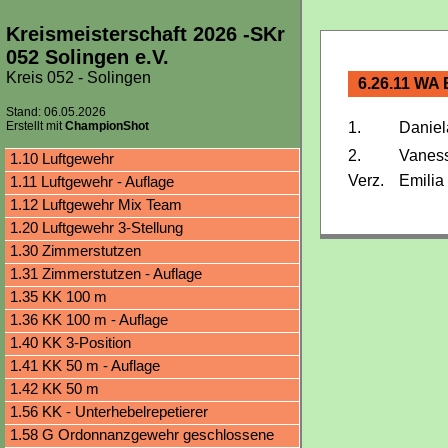
Kreismeisterschaft 2026 -SKr
052 Solingen e.V.
Kreis 052 - Solingen
6.26.11 WA 
Stand: 06.05.2026
Erstellt mit
ChampionShot
1.
Daniel
2.
Vaness
1.10 Luftgewehr
Verz.
Emilia
1.11 Luftgewehr - Auflage
1.12 Luftgewehr Mix Team
1.20 Luftgewehr 3-Stellung
1.30 Zimmerstutzen
1.31 Zimmerstutzen - Auflage
1.35 KK 100 m
1.36 KK 100 m - Auflage
1.40 KK 3-Position
1.41 KK 50 m - Auflage
1.42 KK 50 m
1.56 KK - Unterhebelrepetierer
1.58 G Ordonnanzgewehr geschlossene