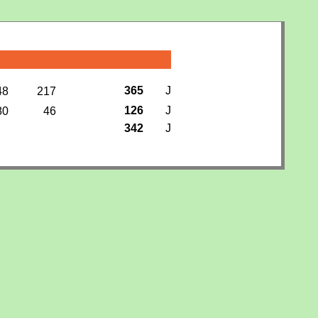
365
J
48
217
126
J
80
46
342
J