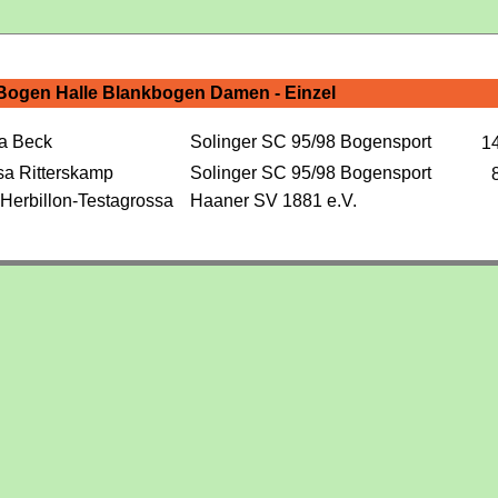
Bogen Halle Blankbogen Damen - Einzel
a Beck
Solinger SC 95/98 Bogensport
1
a Ritterskamp
Solinger SC 95/98 Bogensport
 Herbillon-Testagrossa
Haaner SV 1881 e.V.