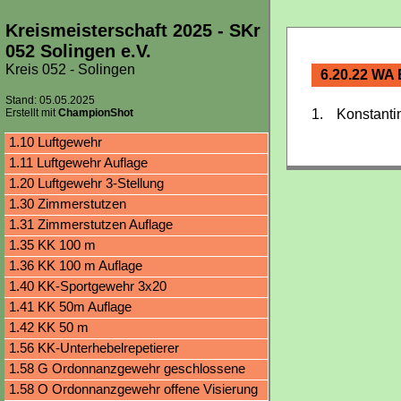
Kreismeisterschaft 2025 - SKr
052 Solingen e.V.
Kreis 052 - Solingen
6.20.22 WA 
Stand: 05.05.2025
Erstellt mit
ChampionShot
1.
Konstanti
1.10 Luftgewehr
1.11 Luftgewehr Auflage
1.20 Luftgewehr 3-Stellung
1.30 Zimmerstutzen
1.31 Zimmerstutzen Auflage
1.35 KK 100 m
1.36 KK 100 m Auflage
1.40 KK-Sportgewehr 3x20
1.41 KK 50m Auflage
1.42 KK 50 m
1.56 KK-Unterhebelrepetierer
1.58 G Ordonnanzgewehr geschlossene
Visierung
1.58 O Ordonnanzgewehr offene Visierung